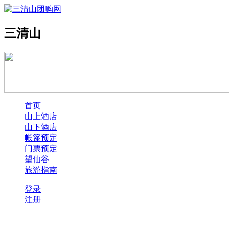
三清山
首页
山上酒店
山下酒店
帐篷预定
门票预定
望仙谷
旅游指南
登录
注册
酒店预订四步：1、选择酒店→2、提交订单→3、支付宝付款→4、获取