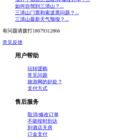
如何自驾到三清山？...
三清山门票和索道票问题？...
三清山最新天气预报？...
有问题请拨打18079312866
意见反馈
用户帮助
玩转团购
常见问题
旅游网的好处？
支付方式
售后服务
取消/修改订单
不能按时到达
到酒店无房
订金支付