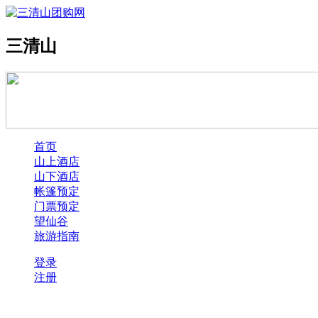
三清山
首页
山上酒店
山下酒店
帐篷预定
门票预定
望仙谷
旅游指南
登录
注册
酒店预订四步：1、选择酒店→2、提交订单→3、支付宝付款→4、获取