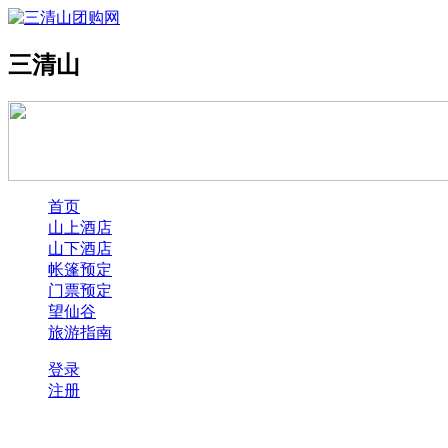
三清山
首页
山上酒店
山下酒店
帐篷预定
门票预定
望仙谷
旅游指南
登录
注册
酒店预订四步：1、选择酒店→2、提交订单→3、支付宝付款→4、获取