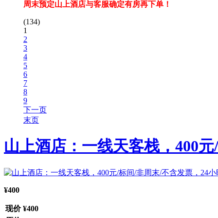
周末预定山上酒店与客服确定有房再下单！
(134)
1
2
3
4
5
6
7
8
9
下一页
末页
山上酒店：一线天客栈，400元/
¥400
现价
¥400