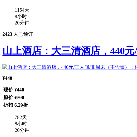
1154
天
8
小时
20
分钟
2423
人已预订
山上酒店：大三清酒店，440元
¥440
现价
¥440
原价
¥700
折扣
6.29折
782
天
8
小时
20
分钟