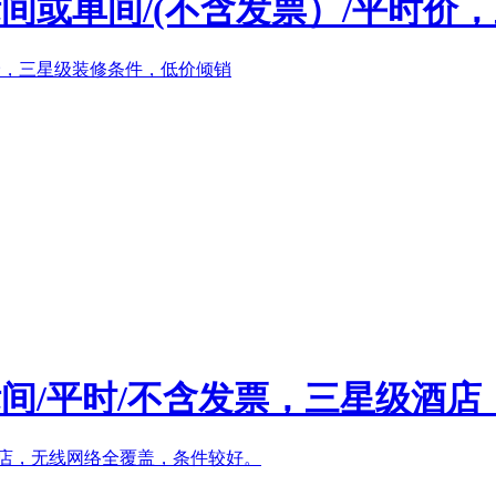
间或单间/(不含发票）/平时价，三
间/平时/不含发票，三星级酒店，无