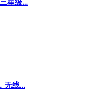
星级...
线...