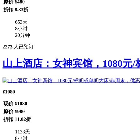
原价
¥480
折扣
8.33折
653
天
8
小时
20
分钟
2273
人已预订
山上酒店：女神宾馆，1080元/
¥1080
现价
¥1080
原价
¥980
折扣
11.02折
1133
天
8
小时