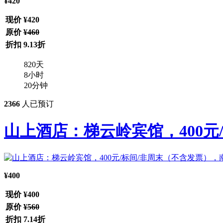
¥420
现价
¥420
原价
¥460
折扣
9.13折
820
天
8
小时
20
分钟
2366
人已预订
山上酒店：梯云岭宾馆，400元
¥400
现价
¥400
原价
¥560
折扣
7.14折