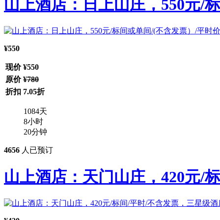
山上酒店：日上山庄，550元/标
¥550
现价
¥550
原价
¥780
折扣
7.05折
1084
天
8
小时
20
分钟
4656
人已预订
山上酒店：天门山庄，420元/标