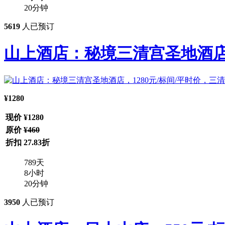
20
分钟
5619
人已预订
山上酒店：秘境三清宫圣地酒店，1
¥1280
现价
¥1280
原价
¥460
折扣
27.83折
789
天
8
小时
20
分钟
3950
人已预订