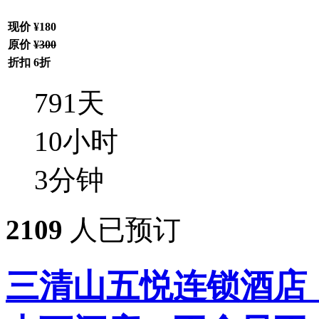
现价
¥180
原价
¥300
折扣
6折
791
天
10
小时
3
分钟
2109
人已预订
三清山五悦连锁酒店，