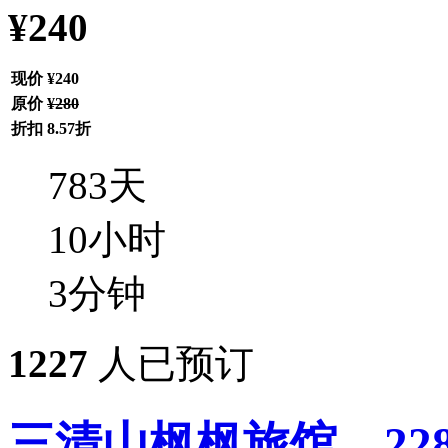
¥240
现价
¥240
原价
¥280
折扣
8.57折
783
天
10
小时
3
分钟
1227
人已预订
三清山枫枫旅馆，228