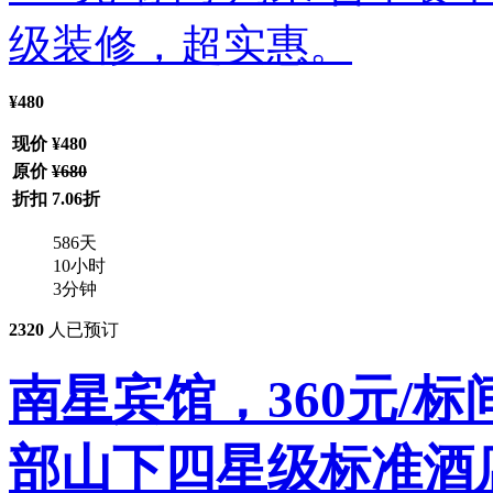
¥480
现价
¥480
原价
¥680
折扣
7.06折
586
天
10
小时
3
分钟
2320
人已预订
南星宾馆，360元/
部山下四星级标准酒店，